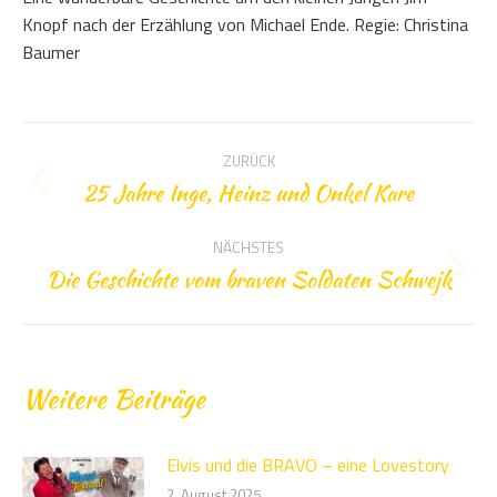
Knopf nach der Erzählung von Michael Ende. Regie: Christina
Baumer
Kommentarnavigation
ZURÜCK
25 Jahre Inge, Heinz und Onkel Kare
Vorheriger
Beitrag:
NÄCHSTES
Die Geschichte vom braven Soldaten Schwejk
Nächster
Beitrag:
Weitere Beiträge
Elvis und die BRAVO – eine Lovestory
2. August 2025