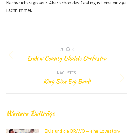
Nachwuchsregisseur. Aber schon das Casting ist eine einzige
Lachnummer.
Kommentarnavigation
ZURÜCK
Endow County Ukulele Orchestra
Vorheriger
Beitrag:
NÄCHSTES
King Size Big Band
Nächster
Beitrag:
Weitere Beiträge
Elvis und die BRAVO – eine Lovestory