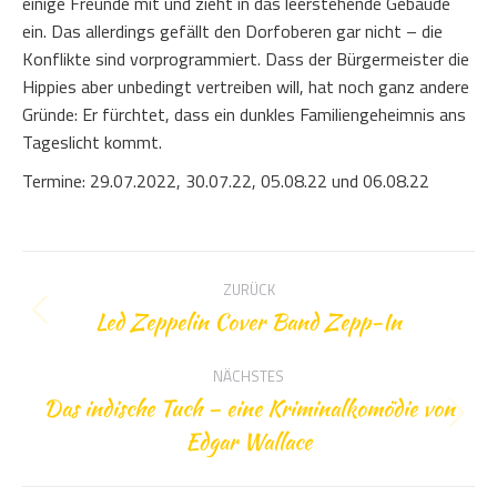
einige Freunde mit und zieht in das leerstehende Gebäude
ein. Das allerdings gefällt den Dorfoberen gar nicht – die
Konflikte sind vorprogrammiert. Dass der Bürgermeister die
Hippies aber unbedingt vertreiben will, hat noch ganz andere
Gründe: Er fürchtet, dass ein dunkles Familiengeheimnis ans
Tageslicht kommt.
Termine: 29.07.2022, 30.07.22, 05.08.22 und 06.08.22
Kommentarnavigation
ZURÜCK
Led Zeppelin Cover Band Zepp-In
Vorheriger
Beitrag:
NÄCHSTES
Das indische Tuch – eine Kriminalkomödie von
Nächster
Edgar Wallace
Beitrag: